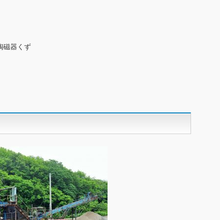
陶磁器くず