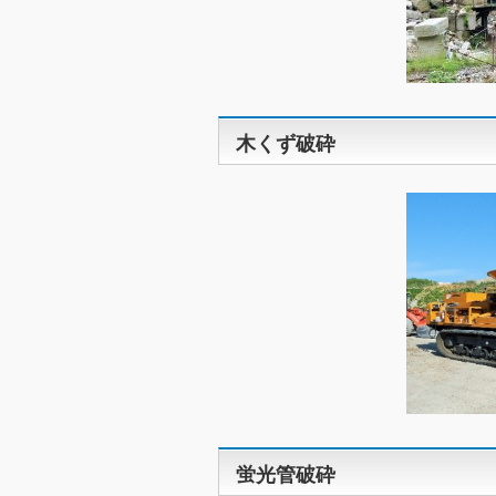
木くず破砕
蛍光管破砕