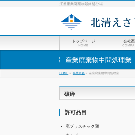
江差産業廃棄物最終処分場
トップページ
会社案
HOME
COMPA
産業廃棄物中間処理業
HOME
»
事業内容
»
産業廃棄物中間処理業
破砕
許可品目
廃プラスチック類