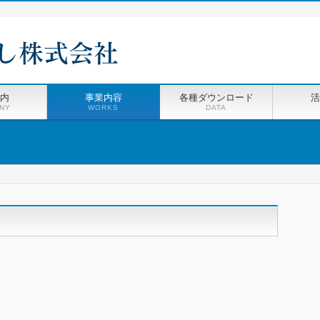
内
事業内容
各種ダウンロード
活
NY
WORKS
DATA