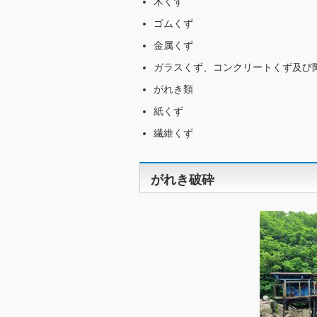
木くず
ゴムくず
金属くず
ガラスくず、コンクリートくず及び
がれき類
紙くず
繊維くず
がれき破砕