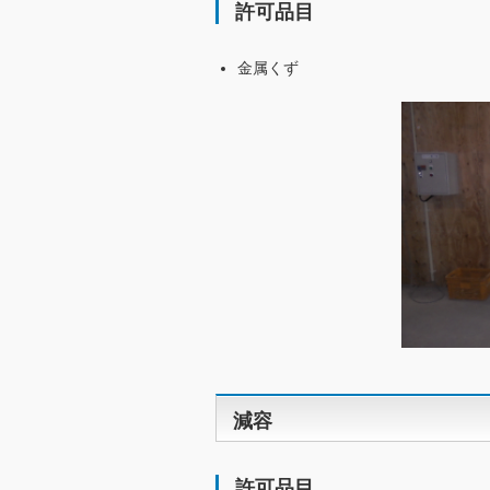
許可品目
金属くず
減容
許可品目