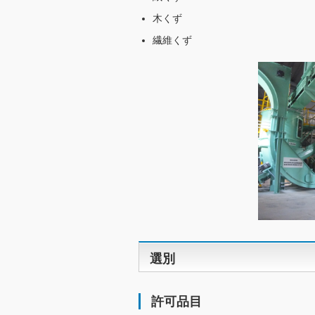
木くず
繊維くず
選別
許可品目