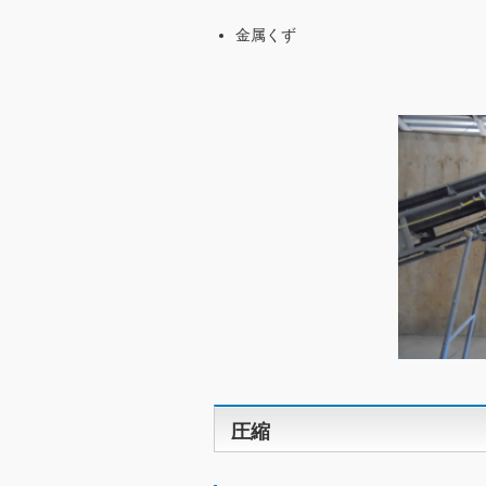
金属くず
圧縮