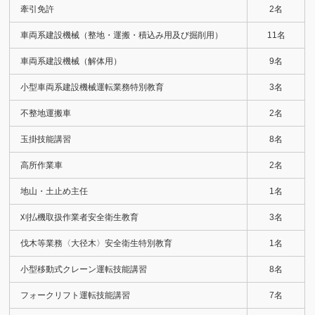
牽引免許
2名
車両系建設機械（整地・運搬・積込み用及び掘削用）
11名
車両系建設機械（解体用）
9名
小型車両系建設機械運転業務特別教育
3名
不整地運搬車
2名
玉掛技能講習
8名
高所作業車
2名
地山・土止め主任
1名
刈払機取扱作業者安全衛生教育
3名
伐木等業務〈大径木〉安全衛生特別教育
1名
小型移動式クレーン運転技能講習
8名
フォークリフト運転技能講習
7名