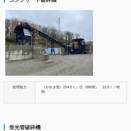
処理能力
（がれき類）264.0ｔ／日（8時間） 33.0ｔ／時
間
蛍光管破砕機