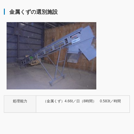
金属くずの選別施設
処理能力
（金属くず）4.66t／日（8時間） 0.583t／時間