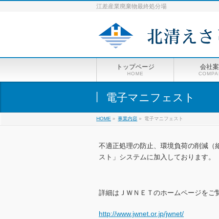
江差産業廃棄物最終処分場
トップページ
会社案
HOME
COMPA
電子マニフェスト
HOME
»
事業内容
»
電子マニフェスト
不適正処理の防止、環境負荷の削減（
スト」システムに加入しております。
詳細はＪＷＮＥＴのホームページをご
http://www.jwnet.or.jp/jwnet/