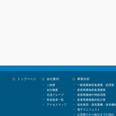
トップページ
会社案内
事業内容
ご挨拶
一般廃棄物収集運搬・処理業
会社概要
産業廃棄物収集運搬業
北清グループ
産業廃棄物中間処理業
有資格者一覧
産業廃棄物最終処分業
アクセスマップ
保有車両・保有重機・保有機
電子マニフェスト
お見積りから処分までの流れ