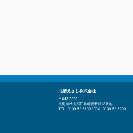
北清えさし株式会社
〒043-0031
北海道檜山郡江差町愛宕町18番地
TEL : 0139-52-6100 / FAX : 0139-52-6200