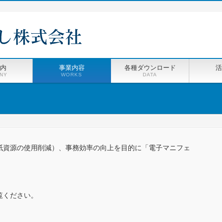
内
事業内容
各種ダウンロード
活
NY
WORKS
DATA
紙資源の使用削減）、事務効率の向上を目的に「電子マニフェ
覧ください。