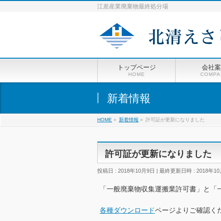
江差産業廃棄物最終処分場
トップページ
会社案
HOME
COMPA
新着情報
HOME
»
新着情報
»
許可証が更新になりました
許可証が更新になりました
投稿日 : 2018年10月9日
最終更新日時 : 2018年1
「一般廃棄物収集運搬業許可書」と「
各種ダウンロード
ページよりご確認く