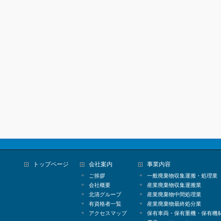
トップページ
会社案内
事業内容
ご挨拶
一般廃棄物収集運搬・処理業
会社概要
産業廃棄物収集運搬業
北清グループ
産業廃棄物中間処理業
有資格者一覧
産業廃棄物最終処分業
アクセスマップ
保有車両・保有重機・保有機