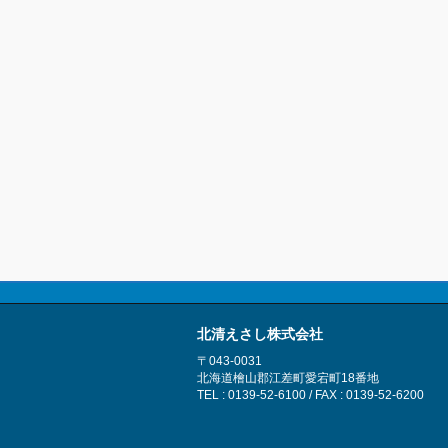
北清えさし株式会社
〒043-0031
北海道檜山郡江差町愛宕町18番地
TEL : 0139-52-6100 / FAX : 0139-52-6200