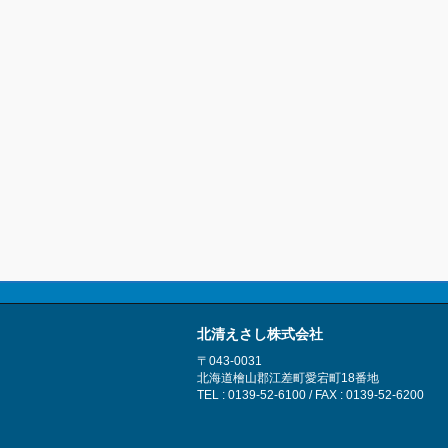
北清えさし株式会社
〒043-0031
北海道檜山郡江差町愛宕町18番地
TEL : 0139-52-6100 / FAX : 0139-52-6200