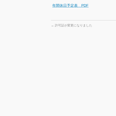
年間休日予定表 PDF
←
許可証が変更になりました