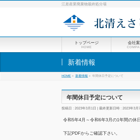
江差産業廃棄物最終処分場
トップページ
会社案
HOME
COMPA
新着情報
HOME
»
新着情報
»
年間休日予定について
年間休日予定について
投稿日 : 2023年3月1日
最終更新日時 : 2023年3月
令和5年4月～令和6年3月の1年間の休
下記PDFからご確認下さい。