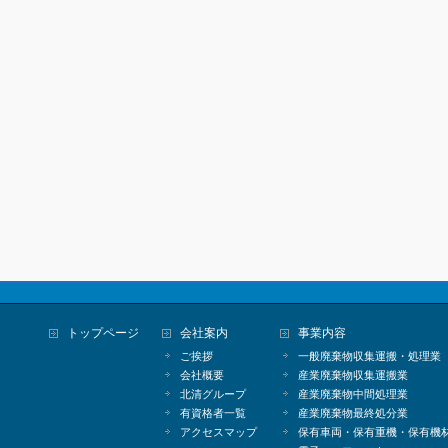
トップページ
会社案内
事業内容
ご挨拶
一般廃棄物収集運搬・処理業
会社概要
産業廃棄物収集運搬業
北清グループ
産業廃棄物中間処理業
有資格者一覧
産業廃棄物最終処分業
アクセスマップ
保有車両・保有重機・保有機